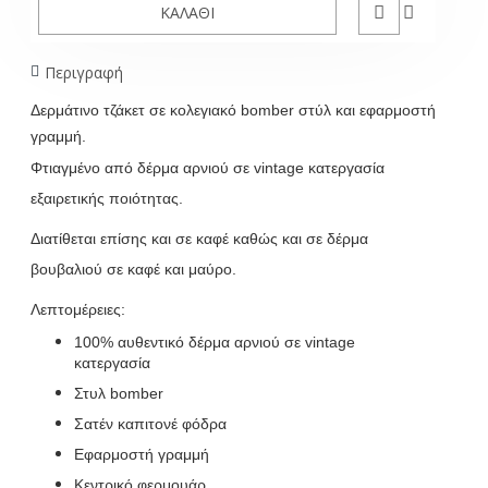
ΚΑΛΆΘΙ
Περιγραφή
Δερμάτινο
τζάκετ
σε
κολεγιακό
bomber
στύλ
και εφαρμοστή
γραμμή
.
Φτιαγμένο από δέρμα αρνιού σε vintage κατεργασία
εξαιρετικής ποιότητας.
Διατίθεται επίσης και σε καφέ
καθώς
και σε δέρμα
βουβαλιού σε καφέ και μαύρο.
Λεπτομέρειες:
100% αυθεντικό δέρμα αρνιού σε vintage
κατεργασία
Στυλ bomber
Σατέν καπιτονέ φόδρα
Εφαρμοστή γραμμή
Κεντρικό φερμουάρ