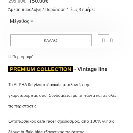
150.00€
295.00€
Άμεση παραλαβή / Παράδοση 1 έως 3 ημέρες
Μέγεθος
ΚΑΛΆΘΙ
Περιγραφή
PREMIUM COLLECTION
-
Vintage line
To ALPHA θα γίνει ο ιδανικός μπαλαντέρ της
γκαρνταρόμπας σας! Συνδυάζεται με τα πάντα και σε όλες
τις περιστάσεις.
Εντυπωσιακός cafe racer σχεδιασμός, από 100% γνήσιο
δέρμα buffalo hide εξαιρετικής ποιότητας.