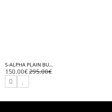
S-ALPHA PLAIN BUFFALO VINTAGE GREY - ΑΥΘΕΝΤΙΚΟ ΑΝΤΡΙΚΟ BINTAZ ΔΕΡΜΑΤΙΝΟ ΜΠΟΥΦΑΝ
150.00€
295.00€