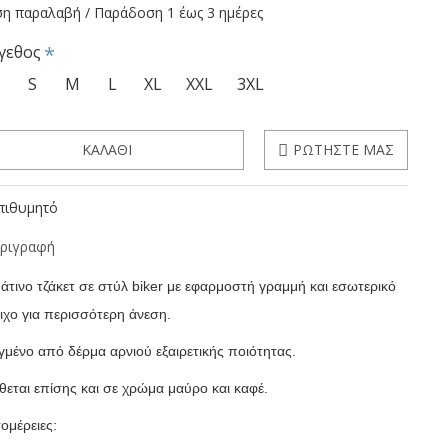
η παραλαβή / Παράδοση 1 έως 3 ημέρες
γεθος
S
S
M
L
XL
XXL
3XL
ΚΑΛΆΘΙ
ΡΩΤΉΣΤΕ ΜΑΣ
πιθυμητό
ριγραφή
άτινο τζάκετ σε στύλ biker με εφαρμοστή γραμμή και εσωτερικό
ιχο για περισσότερη άνεση.
γμένο από δέρμα αρνιού εξαιρετικής ποιότητας.
ίθεται επίσης και σε χρώμα μαύρο και καφέ.
ομέρειες: