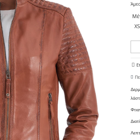
Άμεσ
Μέ
X
Ε
Πε
Δερμ
λάστ
Φτια
Διατ
Λεπτ