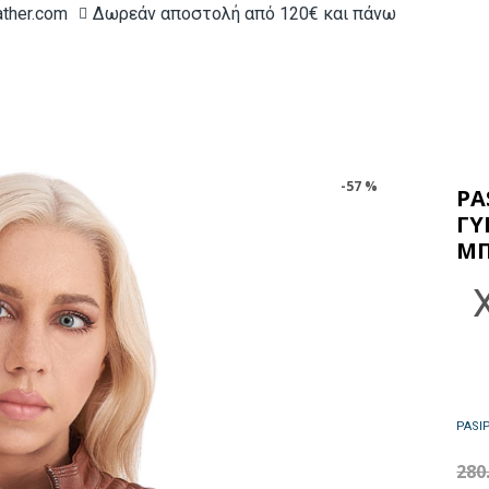
ather.com
Δωρεάν αποστολή από 120€ και πάνω
-57 %
PA
ΓΥ
Μ
280