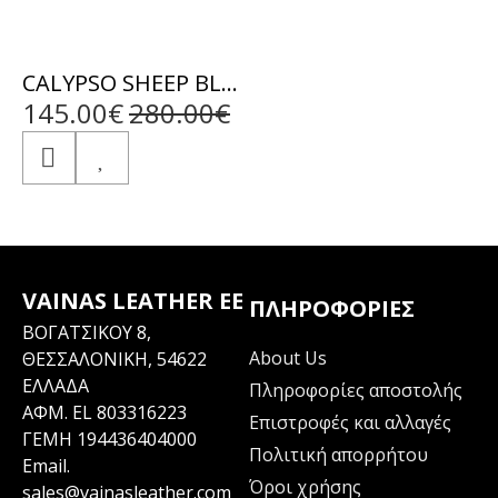
CALYPSO SHEEP BLUE - ΑΥΘΕΝΤΙΚΟ ΓΥΝΑΙΚΕΙΟ ΜΠΛΕ ΔΕΡΜΑΤΙΝΟ ΜΠΟΥΦΑΝ
145.00€
280.00€
VAINAS LEATHER EE
ΠΛΗΡΟΦΟΡΊΕΣ
ΒΟΓΑΤΣΙΚΟΥ 8,
About Us
ΘΕΣΣΑΛΟΝΙΚΗ, 54622
ΕΛΛΑΔΑ
Πληροφορίες αποστολής
ΑΦΜ. EL 803316223
Επιστροφές και αλλαγές
ΓΕΜΗ 194436404000
Πολιτική απορρήτου
Email.
Όροι χρήσης
sales@vainasleather.com