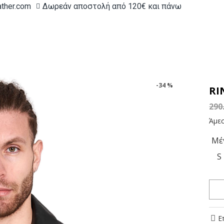
ather.com
Δωρεάν αποστολή από 120€ και πάνω
-34 %
RI
290
Άμεσ
Μέ
S
Ε