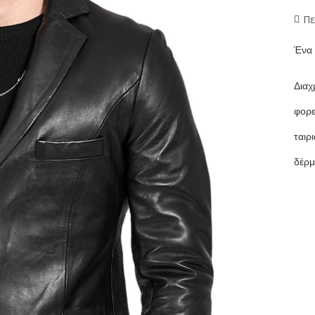
Πε
Ένα 
Διαχ
φορε
ταιρ
δέρμ