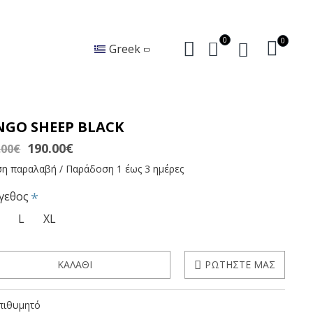
0
0
Greek
NGO SHEEP BLACK
190.00€
.00€
η παραλαβή / Παράδοση 1 έως 3 ημέρες
γεθος
L
XL
ΚΑΛΆΘΙ
ΡΩΤΉΣΤΕ ΜΑΣ
πιθυμητό