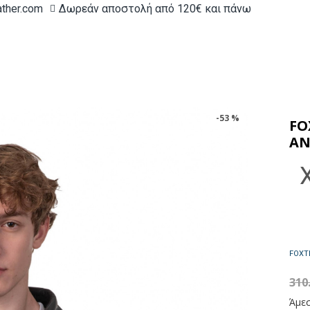
ather.com
Δωρεάν αποστολή από 120€ και πάνω
-53 %
FO
ΑΝ
310
Άμεσ