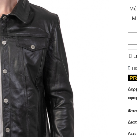
Μέ
M
Ε
Πε
PR
Δερ
εφα
Φτι
Διατ
Λε