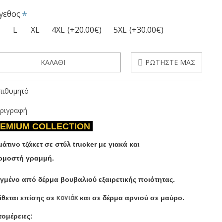
γεθος
L
XL
4XL
(+20.00€)
5XL
(+30.00€)
ΚΑΛΆΘΙ
ΡΩΤΉΣΤΕ ΜΑΣ
πιθυμητό
ριγραφή
EMIUM COLLECTION
μάτινο
τζάκετ
σε
στύλ
trucker
με γιακά
και
ρμοστή
γραμμή.
αγμένο από δέρμα βουβαλιού εξαιρετικής ποιότητας.
ίθεται επίσης σε
κονιάκ
και σε δέρμα αρνιού σε μαύρo.
πτομέρειες: