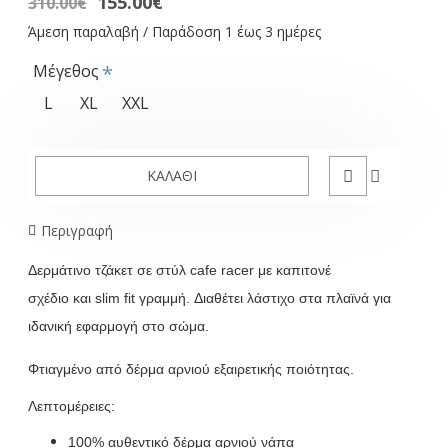
155.00€
310.00€
Άμεση παραλαβή / Παράδοση 1 έως 3 ημέρες
Μέγεθος
L
XL
XXL
ΚΑΛΆΘΙ
Περιγραφή
Δερμάτινο
τζάκετ
σε
στύλ
cafe racer
με καπιτονέ
σχέδιο
και
slim fit
γραμμή
.
Διαθέτει λάστιχο στα
πλαϊνά για
ιδανική εφαρμογή στο σώμα.
Φτιαγμένο από δέρμα αρνιού εξαιρετικής ποιότητας.
Λεπτομέρειες:
100% αυθεντικό δέρμα αρνιού νάπα